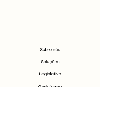
Sobre nós
Soluções
Legislativo
GovInforma
Quero na minha cidade
Bytes Tecnologia
e Desenvolvimento LTDA.