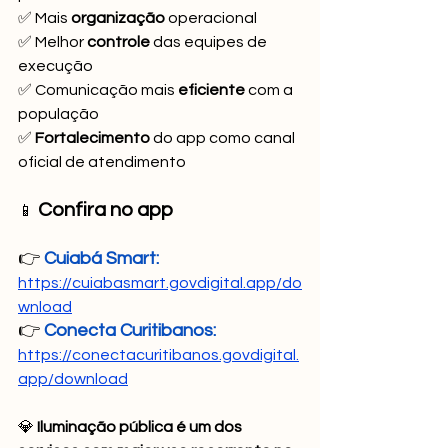
✅ Mais 
organização 
operacional 
✅ Melhor 
controle
 das equipes de 
execução 
✅ Comunicação mais 
eficiente
 com a 
população
✅ 
Fortalecimento
 do app como canal 
oficial de atendimento
 Confira no app 
📱
👉
 Cuiabá Smart: 
https://cuiabasmart.govdigital.app/do
wnload
👉
 Conecta Curitibanos: 
https://conectacuritibanos.govdigital.
app/download
💎 
Iluminação pública é um dos 