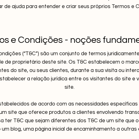
ar de ajuda para entender e criar seus próprios Termos e 
os e Condições - noções fundame
ondições (“T&C”) são um conjunto de termos juridicamente
de de proprietário deste site. Os T&C estabelecem o marco
ntes do site, ou seus clientes, durante a sua visita ou inte
abelecer a relação jurídica entre os visitantes do site e v
site.
tabelecidos de acordo com as necessidades específicas 
 um site que oferece produtos a clientes envolvendo tran
isa ter T&C que sejam diferentes dos T&C de um site que
um blog, uma página inicial de encaminhamento a outras e