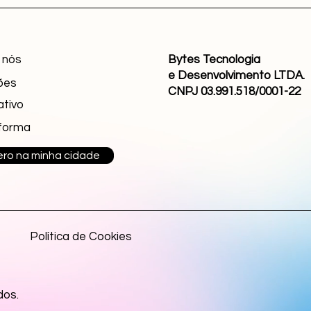
 nós
Bytes Tecnologia
e Desenvolvimento LTDA.
ões
CNPJ 03.991.518/0001-22
ativo
forma
ro na minha cidade
Política de Cookies
dos.