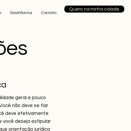
Quero na minha cidade
o
GovInforma
Contato
ões
ca
lidade geral e pouco
Você não deve se fiar
cê deve efetivamente
 você deseja estipular
ue orientação jurídica