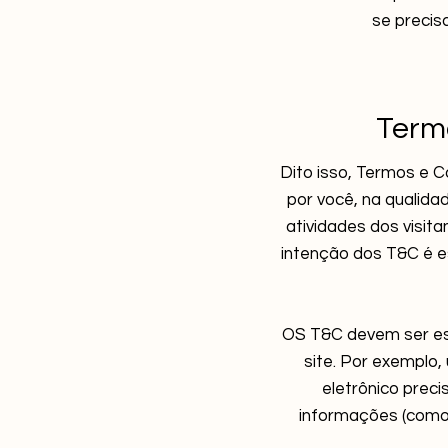
se precis
Term
Dito isso, Termos e C
por você, na qualida
atividades dos visita
intenção dos T&C é est
OS T&C devem ser es
site. Por exemplo,
eletrônico prec
informações (como 